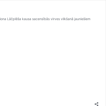
ģiona Lāčplēša kausa sacensībās virves vilkšanā jauniešiem