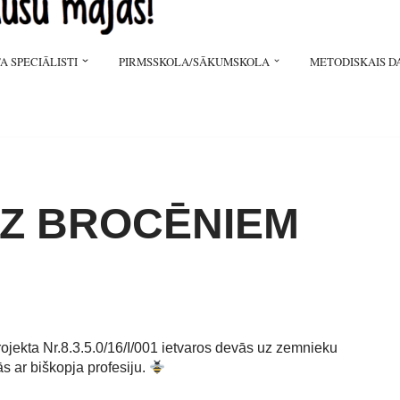
A SPECIĀLISTI
PIRMSSKOLA/SĀKUMSKOLA
METODISKAIS D
UZ BROCĒNIEM
rojekta Nr.8.3.5.0/16/I/001 ietvaros devās uz zemnieku
 ar biškopja profesiju.