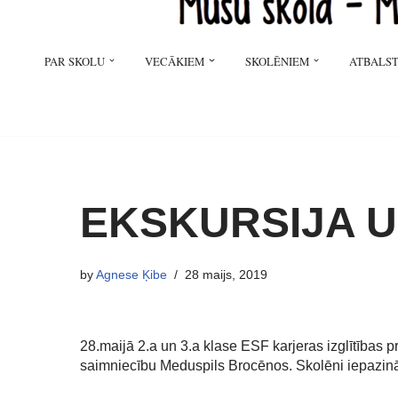
PAR SKOLU
VECĀKIEM
SKOLĒNIEM
ATBALST
EKSKURSIJA 
by
Agnese Ķibe
28 maijs, 2019
28.maijā 2.a un 3.a klase ESF karjeras izglītības p
saimniecību Meduspils Brocēnos. Skolēni iepazinās