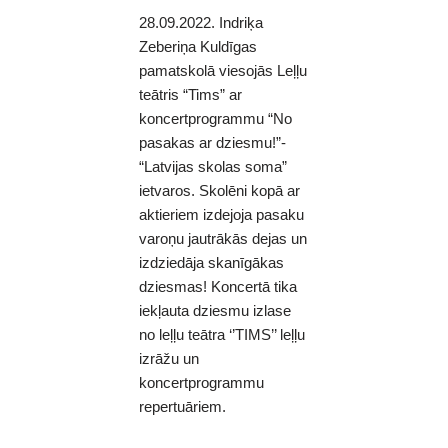
28.09.2022. Indriķa
Zeberiņa Kuldīgas
pamatskolā viesojās Leļļu
teātris “Tims” ar
koncertprogrammu “No
pasakas ar dziesmu!”-
“Latvijas skolas soma”
ietvaros. Skolēni kopā ar
aktieriem izdejoja pasaku
varoņu jautrākās dejas un
izdziedāja skanīgākas
dziesmas! Koncertā tika
iekļauta dziesmu izlase
no leļļu teātra ‘’TIMS’’ leļļu
izrāžu un
koncertprogrammu
repertuāriem.