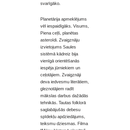
svarīgāko.
Planetārija apmeklējums
vēl iespaidīgāks. Visums,
Piena ceļš, planētas
asteroīdi. Zvaigznāju
izvietojums Saules
sistēmā kādreiz bija
vienīgā orientēšanās
iespēja jūrniekiem un
ceļotājiem. Zvaigznāji
deva iedvesmu literātiem,
gleznotājiem radīt
mākslas darbus dažādās
tehnikās. Tautas folklorā
saglabājušās debesu
spīdekļu apdziedājums,
teiksmu dziesmas. Filma