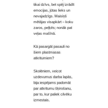
tikai dzīvs, bet spēj izrādīt
emocijas, jūtas lieks un
nevajadzīgs. Maisiņš
mētājas visapkārt – koku
zaros, peļķēs; nonāk pat
veļas mašīnā.
Kā pasargāt pasauli no
šiem plastmasas
atkritumiem?
Skolēniem, veicot
uzdevumus darba lapās,
bija iespējams padomāt
par atkritumu šķirošanu,
par to, kur paliek cilvēku
izmestais.