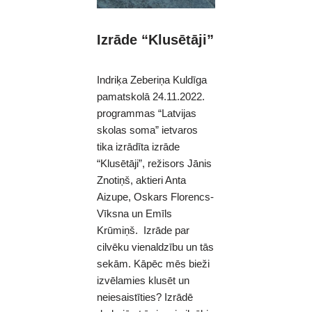
Izrāde “Klusētāji”
Indriķa Zeberiņa Kuldīga
pamatskolā 24.11.2022.
programmas “Latvijas
skolas soma” ietvaros
tika izrādīta izrāde
“Klusētāji”, režisors Jānis
Znotiņš, aktieri Anta
Aizupe, Oskars Florencs-
Vīksna un Emīls
Krūmiņš. Izrāde par
cilvēku vienaldzību un tās
sekām. Kāpēc mēs bieži
izvēlamies klusēt un
neiesaistīties? Izrādē