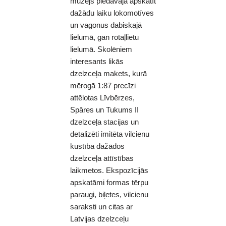
muzejs piedāvāja apskatīt
dažādu laiku lokomotīves
un vagonus dabiskajā
lielumā, gan rotaļlietu
lielumā. Skolēniem
interesants likās
dzelzceļa makets, kurā
mērogā 1:87 precīzi
attēlotas Līvbērzes,
Spāres un Tukums II
dzelzceļa stacijas un
detalizēti imitēta vilcienu
kustība dažādos
dzelzceļa attīstības
laikmetos. Ekspozīcijās
apskatāmi formas tērpu
paraugi, biļetes, vilcienu
saraksti un citas ar
Latvijas dzelzceļu