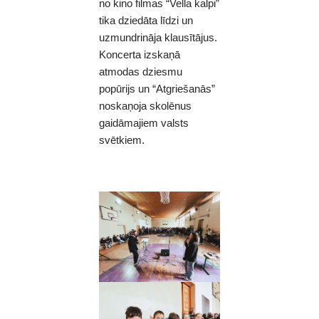
no kino filmas “Vella kalpi”
tika dziedāta līdzi un
uzmundrināja klausītājus.
Koncerta izskaņā
atmodas dziesmu
popūrijs un “Atgriešanās”
noskaņoja skolēnus
gaidāmajiem valsts
svētkiem.