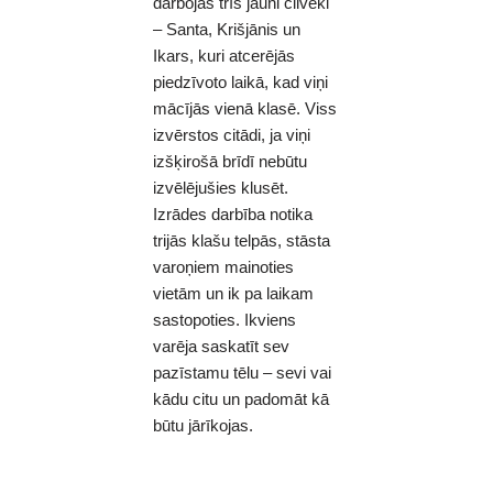
darbojās trīs jauni cilvēki
– Santa, Krišjānis un
Ikars, kuri atcerējās
piedzīvoto laikā, kad viņi
mācījās vienā klasē. Viss
izvērstos citādi, ja viņi
izšķirošā brīdī nebūtu
izvēlējušies klusēt.
Izrādes darbība notika
trijās klašu telpās, stāsta
varoņiem mainoties
vietām un ik pa laikam
sastopoties. Ikviens
varēja saskatīt sev
pazīstamu tēlu – sevi vai
kādu citu un padomāt kā
būtu jārīkojas.