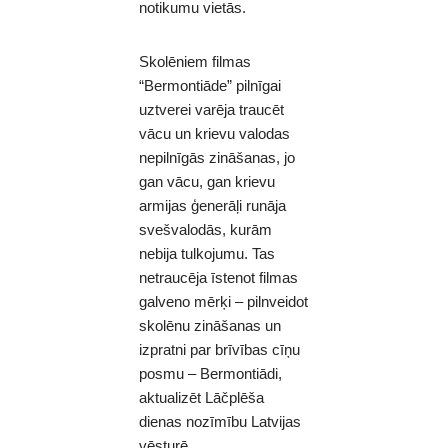
notikumu vietās.
Skolēniem filmas
“Bermontiāde” pilnīgai
uztverei varēja traucēt
vācu un krievu valodas
nepilnīgās zināšanas, jo
gan vācu, gan krievu
armijas ģenerāļi runāja
svešvalodās, kurām
nebija tulkojumu. Tas
netraucēja īstenot filmas
galveno mērķi – pilnveidot
skolēnu zināšanas un
izpratni par brīvības cīņu
posmu – Bermontiādi,
aktualizēt Lāčplēša
dienas nozīmību Latvijas
vēsturē.