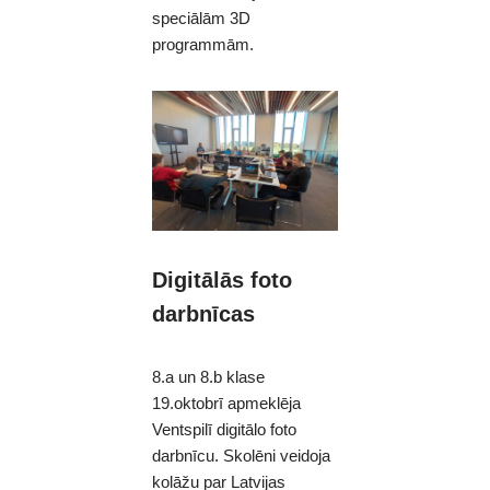
speciālām 3D
programmām.
Digitālās foto
darbnīcas
8.a un 8.b klase
19.oktobrī apmeklēja
Ventspilī digitālo foto
darbnīcu. Skolēni veidoja
kolāžu par Latvijas