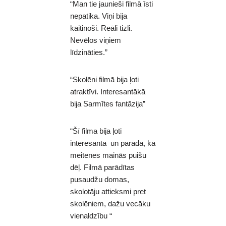
“Man tie jaunieši filmā īsti
nepatika. Viņi bija
kaitinoši. Reāli tizli.
Nevēlos viņiem
līdzināties.”
“Skolēni filmā bija ļoti
atraktīvi. Interesantākā
bija Sarmītes fantāzija”
“Šī filma bija ļoti
interesanta un parāda, kā
meitenes mainās puišu
dēļ. Filmā parādītas
pusaudžu domas,
skolotāju attieksmi pret
skolēniem, dažu vecāku
vienaldzību “