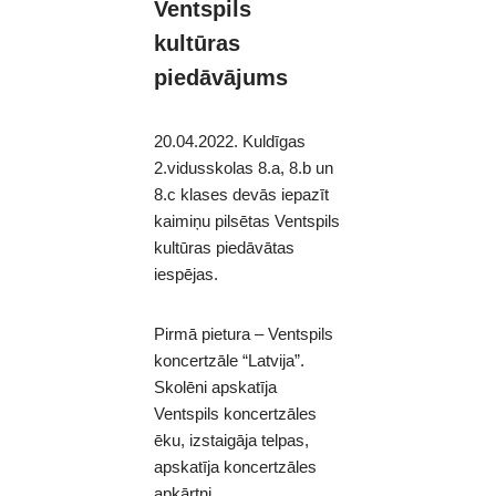
Ventspils
kultūras
piedāvājums
20.04.2022. Kuldīgas
2.vidusskolas 8.a, 8.b un
8.c klases devās iepazīt
kaimiņu pilsētas Ventspils
kultūras piedāvātas
iespējas.
Pirmā pietura – Ventspils
koncertzāle “Latvija”.
Skolēni apskatīja
Ventspils koncertzāles
ēku, izstaigāja telpas,
apskatīja koncertzāles
apkārtni.