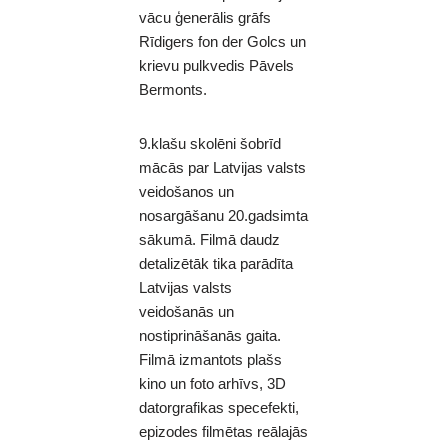
vācu ģenerālis grāfs
Rīdigers fon der Golcs un
krievu pulkvedis Pāvels
Bermonts.
9.klašu skolēni šobrīd
mācās par Latvijas valsts
veidošanos un
nosargāšanu 20.gadsimta
sākumā. Filmā daudz
detalizētāk tika parādīta
Latvijas valsts
veidošanās un
nostiprināšanās gaita.
Filmā izmantots plašs
kino un foto arhīvs, 3D
datorgrafikas specefekti,
epizodes filmētas reālajās