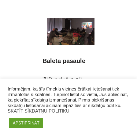
Baleta pasaule
2022. gada 9. martā
Kuldīgas 2.vidusskolas
Informējam, ka šīs tīmekļa vietnes ērtākai lietošanai tiek
4.b klases skolēni
izmantotas sīkdatnes. Turpinot lietot šo vietni, Jūs apliecināt,
ka piekrītat sīkdatņu izmantošanai. Pirms piekrišanas
noskatījās baleta stundu,
sīkdatņu lietošanai aicinām iepazīties ar sīkdatņu politiku.
kuru veidoja Latvijas
SKATĪT SĪKDATŅU POLITIKU.
Nacionālās operas un
baleta mākslinieki.
APSTIPRINĀT
Skolēni ieguva informāciju