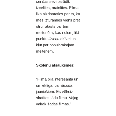
cenšas sevi parādīt,
izcelties, mainīties. Filma
lika aizdomāties par to, kā
mēs izturamies viens pret
otru. Stāsts par trim
meitenēm, kas nolemj likt
punktu
tizleņu
dzīvei un
kļūt par populārākajām
meitenēm.
Skolēnu atsauksmes:
“Filma bija interesanta un
smieklīga, pamācoša
jauniešiem. Es vēlreiz
skatītos tādu filmu. Vajag
vairāk šādas filmas.”