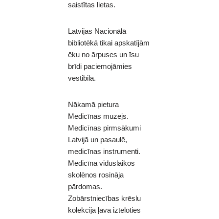
saistītas lietas.
Latvijas Nacionālā
bibliotēkā tikai apskatījām
ēku no ārpuses un īsu
brīdi paciemojāmies
vestibilā.
Nākamā pietura
Medicīnas muzejs.
Medicīnas pirmsākumi
Latvijā un pasaulē,
medicīnas instrumenti.
Medicīna viduslaikos
skolēnos rosināja
pārdomas.
Zobārstniecības krēslu
kolekcija ļāva iztēloties