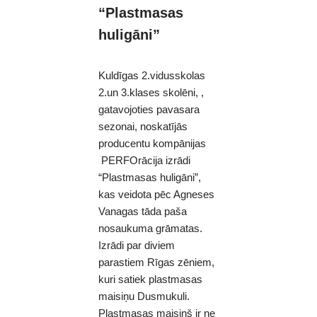
“Plastmasas
huligāni”
Kuldīgas 2.vidusskolas
2.un 3.klases skolēni, ,
gatavojoties pavasara
sezonai, noskatījās
producentu kompānijas
PERFOrācija izrādi
“Plastmasas huligāni”,
kas veidota pēc Agneses
Vanagas tāda paša
nosaukuma grāmatas.
Izrādi par diviem
parastiem Rīgas zēniem,
kuri satiek plastmasas
maisiņu Dusmukuli.
Plastmasas maisiņš ir ne