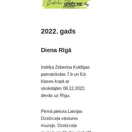
IZVĒLNE
Skip
to
content
2022. gads
Diena Rīgā
Indriķa Zeberiņa Kuldīgas
pamatskolas 7.b un 8.b
klases kopā ar
skolotājām 08.12.2022.
devās uz Rīgu.
Pirmā pietura Latvijas
Dzelzceļa vēstures
muzejs. Dzelzceļa