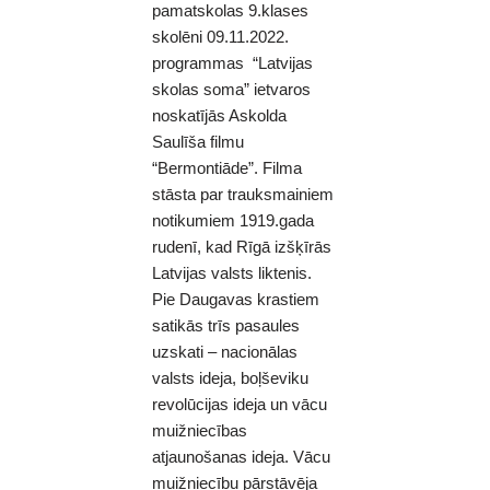
pamatskolas 9.klases
skolēni 09.11.2022.
programmas “Latvijas
skolas soma” ietvaros
noskatījās Askolda
Saulīša filmu
“Bermontiāde”. Filma
stāsta par trauksmainiem
notikumiem 1919.gada
rudenī, kad Rīgā izšķīrās
Latvijas valsts liktenis.
Pie Daugavas krastiem
satikās trīs pasaules
uzskati – nacionālas
valsts ideja, boļševiku
revolūcijas ideja un vācu
muižniecības
atjaunošanas ideja. Vācu
muižniecību pārstāvēja