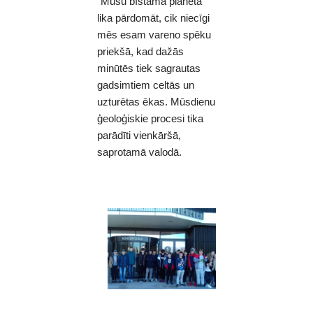
“Mūsu bīstamā planēta”
lika pārdomāt, cik niecīgi
mēs esam vareno spēku
priekšā, kad dažās
minūtēs tiek sagrautas
gadsimtiem celtās un
uzturētas ēkas. Mūsdienu
ģeoloģiskie procesi tika
parādīti vienkāršā,
saprotamā valodā.