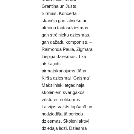
Grantiņa un Justs
Sirmais. Koncertā
skanēja gan latviešu un
ukraiņu tautasdziesmas,
gan strēlnieku dziesmas,
gan dažādu komponistu –
Raimonda Paula, Zigmāra
Liepiņa dziesmas. Tika
atskaņots
pirmatskaņojums Jāņa
Ķirša dziesmai “Gaisma”.
Mākslinieki atgādināja
skolēniem svarīgākos
vēstures notikumus
Latvijas valsts tapšanā un
nodziedāja tā perioda
dziesmas. Skolēni aktīvi
dziedāja līdzi. Dziesma