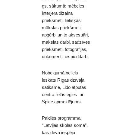
gs. sākumā: mēbeles,
interjera dizaina
priekšmeti, lietišķās
mākslas priekšmeti,
apģērbi un to aksesuāri,
mākslas darbi, sadzīves
priekšmeti, fotogrāfijas,
dokumenti, iespieddarbi.
Nobeigumā neliels
ieskats Rīgas dzīvajā
satiksmē, Lido atpūtas
centra lielās egles un
Spice apmeklējums.
Paldies programmai
“Latvijas skolas soma”,
kas deva iespēju