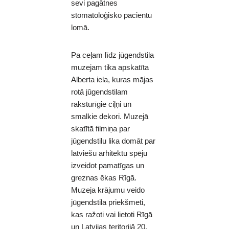
sevi pagātnes
stomatoloģisko pacientu
lomā.
Pa ceļam līdz jūgendstila
muzejam tika apskatīta
Alberta iela, kuras mājas
rotā jūgendstilam
raksturīgie ciļņi un
smalkie dekori. Muzejā
skatītā filmiņa par
jūgendstilu lika domāt par
latviešu arhitektu spēju
izveidot pamatīgas un
greznas ēkas Rīgā.
Muzeja krājumu veido
jūgendstila priekšmeti,
kas ražoti vai lietoti Rīgā
un Latvijas teritorijā 20.