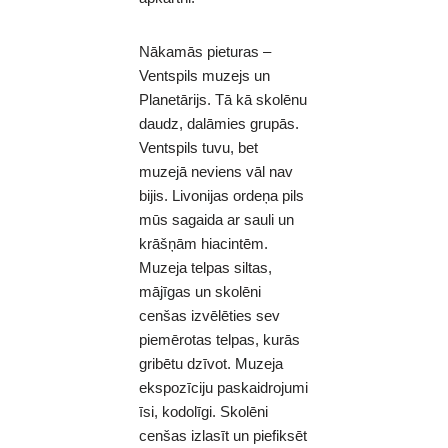
Nākamās pieturas –
Ventspils muzejs un
Planetārijs. Tā kā skolēnu
daudz, dalāmies grupās.
Ventspils tuvu, bet
muzejā neviens vāl nav
bijis. Livonijas ordeņa pils
mūs sagaida ar sauli un
krāšņām hiacintēm.
Muzeja telpas siltas,
mājīgas un skolēni
cenšas izvēlēties sev
piemērotas telpas, kurās
gribētu dzīvot. Muzeja
ekspozīciju paskaidrojumi
īsi, kodolīgi. Skolēni
cenšas izlasīt un piefiksēt