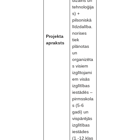
dizains un
tehnoloģija
s) +
pilsoniskā
līdzdalība.
norises
Projekta
tiek
apraksts
plānotas
un
organizēta
s visiem
izglītojami
em visās
izglītības
iestādēs –
pirmsskola
s (5-6
gadi) un
vispārējās
izglītības
iestādes
(1.-12.klas