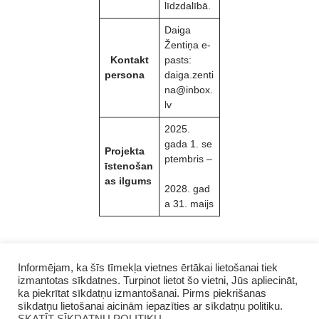
līdzdalībā.
Daiga
Žentiņa e-
Kontakt
pasts:
persona
daiga.zenti
na@inbox.
lv
2025.
gada 1. se
Projekta
ptembris –
īstenošan
as ilgums
2028. gad
a 31. maijs
Informējam, ka šīs tīmekļa vietnes ērtākai lietošanai tiek
izmantotas sīkdatnes. Turpinot lietot šo vietni, Jūs apliecināt,
ka piekrītat sīkdatņu izmantošanai. Pirms piekrišanas
sīkdatņu lietošanai aicinām iepazīties ar sīkdatņu politiku.