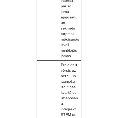
interesi
par šo
jomu
apgūšanu
un
sekmētu
turpmāku
mācīšanās
izvēli
minētajās
jomās.
Projekts ir
vērsts uz
bērnu un
jauniešu
izglītības
kvalitātes
uzlabošan
u,
integrējot
STEM un