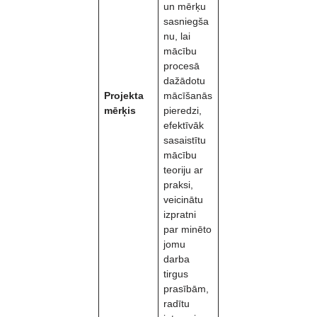
un mērķu
sasniegša
nu, lai
mācību
procesā
dažādotu
Projekta
mācīšanās
mērķis
pieredzi,
efektīvāk
sasaistītu
mācību
teoriju ar
praksi,
veicinātu
izpratni
par minēto
jomu
darba
tirgus
prasībām,
radītu