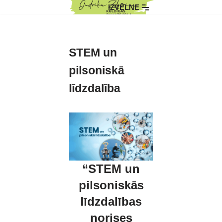
IZVĒLNE
Skip
to
content
STEM un
pilsoniskā
līdzdalība
“STEM un
pilsoniskās
līdzdalības
norises