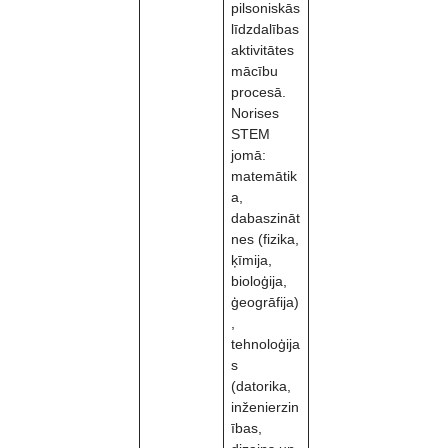
pilsoniskās
līdzdalības
aktivitātes
mācību
procesā.
Norises
STEM
jomā:
matemātik
a,
dabaszināt
nes (fizika,
ķīmija,
bioloģija,
ģeogrāfija)
,
tehnoloģija
s
(datorika,
inženierzin
ības,