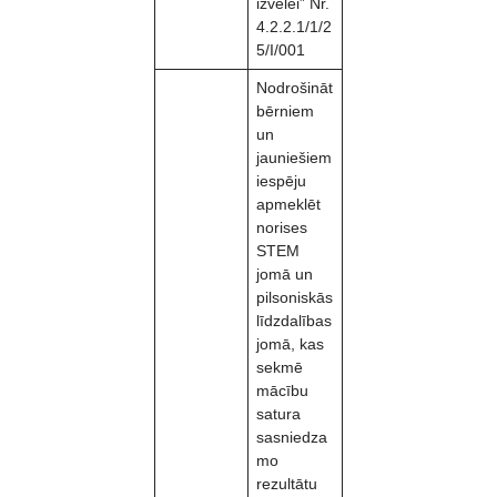
izvēlei” Nr.
4.2.2.1/1/2
5/I/001
Nodrošināt
bērniem
un
jauniešiem
iespēju
apmeklēt
norises
STEM
jomā un
pilsoniskās
līdzdalības
jomā, kas
sekmē
mācību
satura
sasniedza
mo
rezultātu