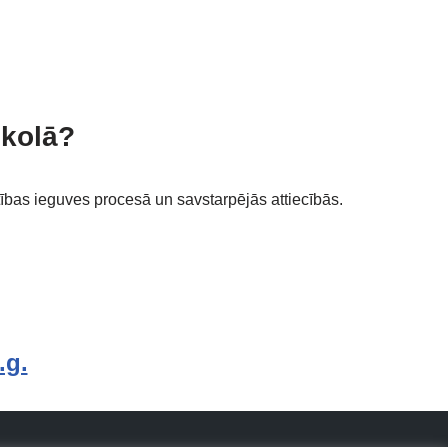
skolā?
ības ieguves procesā un savstarpējās attiecībās.
.g.