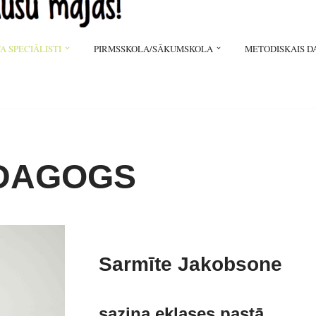
A SPECIĀLISTI
PIRMSSKOLA/SĀKUMSKOLA
METODISKAIS D
EDAGOGS
Sarmīte Jakobsone
saziņa eklases pastā