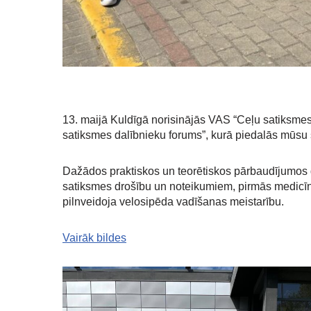
13. maijā Kuldīgā norisinājās VAS “Ceļu satiksmes d
satiksmes dalībnieku forums”, kurā piedalās mūsu s
Dažādos praktiskos un teorētiskos pārbaudījumos 
satiksmes drošību un noteikumiem, pirmās medicīn
pilnveidoja velosipēda vadīšanas meistarību.
Vairāk bildes