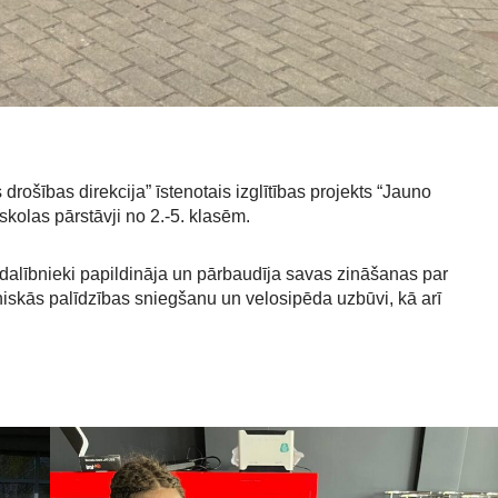
rošības direkcija” īstenotais izglītības projekts “Jauno
kolas pārstāvji no 2.-5. klasēm.
dalībnieki papildināja un pārbaudīja savas zināšanas par
iskās palīdzības sniegšanu un velosipēda uzbūvi, kā arī