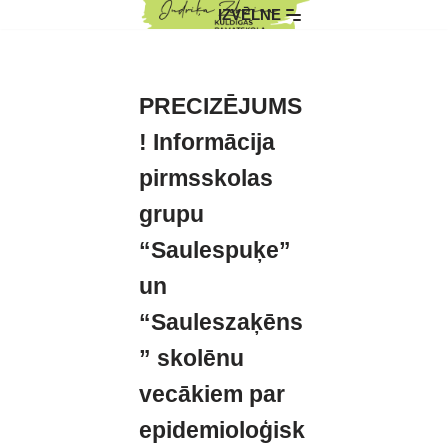
IZVĒLNE
Skip
to
content
PRECIZĒJUMS
! Informācija
pirmsskolas
grupu
“Saulespuķe”
un
“Sauleszaķēns
” skolēnu
vecākiem par
epidemioloģisk