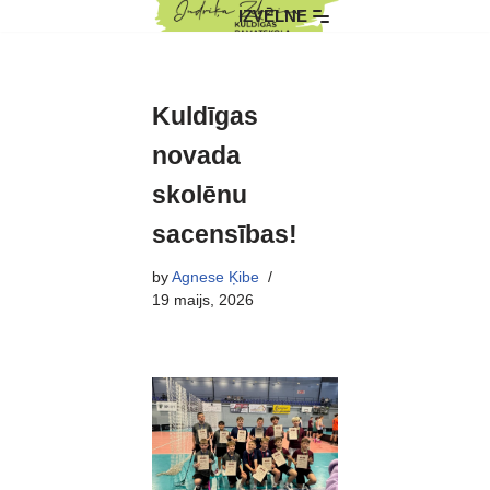
IZVĒLNE
Skip
to
content
Kuldīgas
novada
skolēnu
sacensības!
by
Agnese Ķibe
19 maijs, 2026