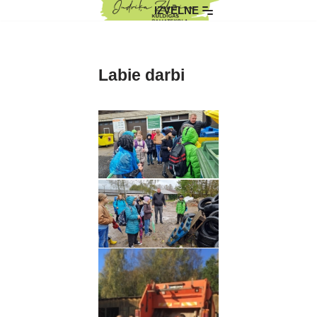
IZVĒLNE
Skip
to
content
Labie darbi