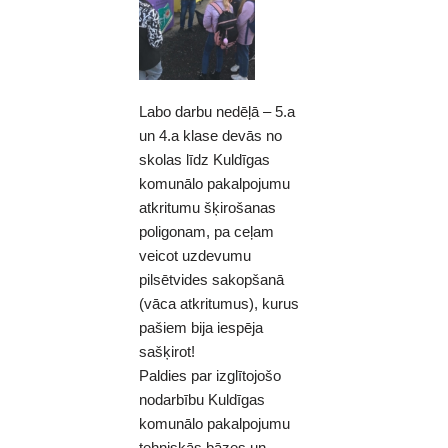
Labo darbu nedēļā – 5.a
un 4.a klase devās no
skolas līdz Kuldīgas
komunālo pakalpojumu
atkritumu šķirošanas
poligonam, pa ceļam
veicot uzdevumu
pilsētvides sakopšanā
(vāca atkritumus), kurus
pašiem bija iespēja
sašķirot!
Paldies par izglītojošo
nodarbību Kuldīgas
komunālo pakalpojumu
tehniskās bāzes un