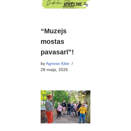
IZVĒLNE
Skip
to
content
“Muzejs
mostas
pavasarī”!
by
Agnese Ķibe
28 maijs, 2026