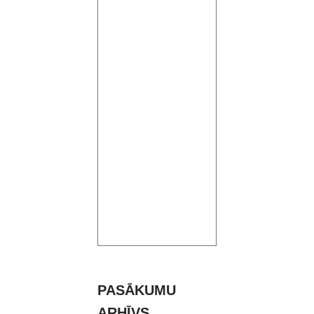
PASĀKUMU
ARHĪVS