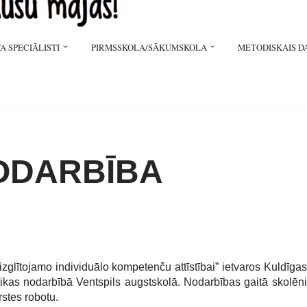
A SPECIĀLISTI
PIRMSSKOLA/SĀKUMSKOLA
METODISKAIS D
ODARBĪBA
s izglītojamo individuālo kompetenču attīstībai” ietvaros Kuldīgas
tikas nodarbībā Ventspils augstskolā. Nodarbības gaitā skolēni
rstes robotu.