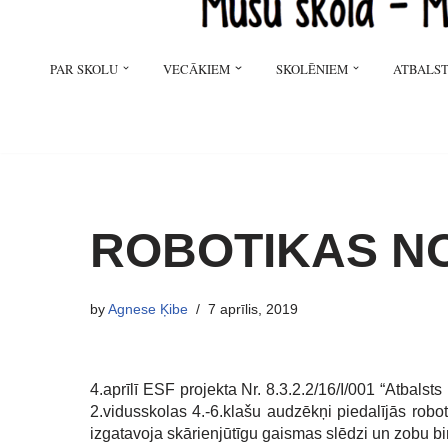
PAR SKOLU
VECĀKIEM
SKOLĒNIEM
ATBALST
ROBOTIKAS N
by
Agnese Ķibe
7 aprīlis, 2019
4.aprīlī ESF projekta Nr. 8.3.2.2/16/I/001 “Atbalst
2.vidusskolas 4.-6.klašu audzēkņi piedalījās robo
izgatavoja skārienjūtīgu gaismas slēdzi un zobu bi