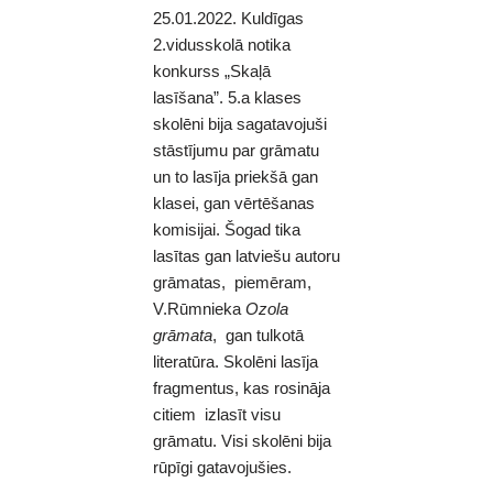
25.01.2022. Kuldīgas
2.vidusskolā notika
konkurss „Skaļā
lasīšana”. 5.a klases
skolēni bija sagatavojuši
stāstījumu par grāmatu
un to lasīja priekšā gan
klasei, gan vērtēšanas
komisijai. Šogad tika
lasītas gan latviešu autoru
grāmatas, piemēram,
V.Rūmnieka
Ozola
grāmata
, gan tulkotā
literatūra. Skolēni lasīja
fragmentus, kas rosināja
citiem izlasīt visu
grāmatu. Visi skolēni bija
rūpīgi gatavojušies.