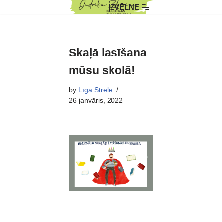
IZVĒLNE
Skip
to
content
Skaļā lasīšana
mūsu skolā!
by
Līga Strēle
26 janvāris, 2022