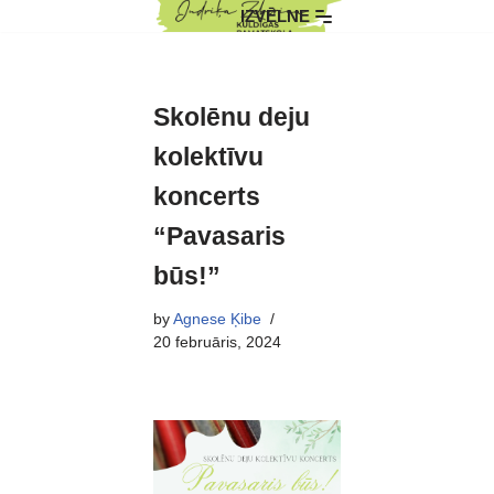
IZVĒLNE
Skip
to
content
Skolēnu deju
kolektīvu
koncerts
“Pavasaris
būs!”
by
Agnese Ķibe
20 februāris, 2024