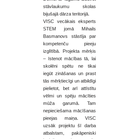
stāvlaukumu skolas
bijušajā dārza teritorijā.
VISC vecākais eksperts
STEM jomā Mihails
Basmanovs stāstīja par
kompetenču pieeju
izglītībā. Projekta mērķis
– īstenot mācības tā, lai
skolēni spētu ne tikai
iegūt zināšanas un prast
tās mērķtiecīgi un atbildīgi
pielietot, bet arī attīstītu
vēlmi un spēju mācīties
mūža garumā. Tam
nepieciešama mācīšanas
pieejas maiņa. VISC
uzsāk projektu šī darba
atbalstam, pakāpeniski