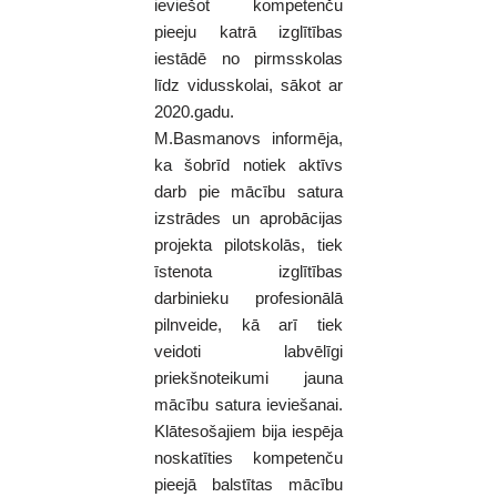
ieviešot kompetenču
pieeju katrā izglītības
iestādē no pirmsskolas
līdz vidusskolai, sākot ar
2020.gadu.
M.Basmanovs informēja,
ka šobrīd notiek aktīvs
darb pie mācību satura
izstrādes un aprobācijas
projekta pilotskolās, tiek
īstenota izglītības
darbinieku profesionālā
pilnveide, kā arī tiek
veidoti labvēlīgi
priekšnoteikumi jauna
mācību satura ieviešanai.
Klātesošajiem bija iespēja
noskatīties kompetenču
pieejā balstītas mācību