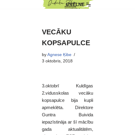
IZVĒLNE
Skip
to
content
VECĀKU
KOPSAPULCE
by
Agnese Ķibe
3 oktobris, 2018
3.oktobrī Kuldīgas
2.vidusskolas vecāku
kopsapulce bija kupli
apmeklēta. Direktore
Guntra Buivida
iepazīstināja ar šī mācību
gada aktualitātēm,