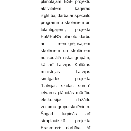
plānotajām ESF projektu
aktivitātēm karjeras
izglītībā, darbā ar speciālo
programmu skolēniem un
talantīgajiem, projekta
PuMPuRS plānoto darbu
ar reemigrējušajiem
skolēniem un skolēniem
no sociālā riska grupām,
kā arī Latvijas Kultūras
ministrijas Latvijas
simtgades projekta
”Latvijas skolas soma”
ietvaros plānotās mācību
ekskursija
s dažādu
vecuma grupu skolēniem.
Šogad turpinās arī
straptautiskā projekta
Erasmus+ darbība, šī