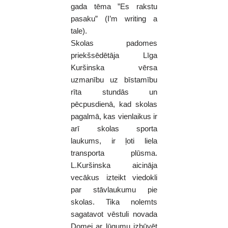
gada tēma ”Es rakstu
pasaku” (I’m writing a
tale).
Skolas padomes
priekšsēdētāja Līga
Kuršinska vērsa
uzmanību uz bīstamību
rīta stundās un
pēcpusdienā, kad skolas
pagalmā, kas vienlaikus ir
arī skolas sporta
laukums, ir ļoti liela
transporta plūsma.
L.Kuršinska aicināja
vecākus izteikt viedokli
par stāvlaukumu pie
skolas. Tika nolemts
sagatavot vēstuli novada
Domei ar lūgumu izbūvēt