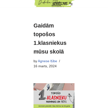
IZVĒLNE
Skip
to
content
Gaidām
topošos
1.klasniekus
mūsu skolā
by
Agnese Ķibe
16 marts, 2024