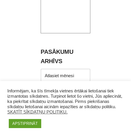
PASĀKUMU
ARHĪVS
Informējam, ka šīs tīmekļa vietnes ērtākai lietošanai tiek
izmantotas sīkdatnes. Turpinot lietot šo vietni, Jūs apliecināt,
ka piekrītat sīkdatņu izmantošanai. Pirms piekrišanas
sīkdatņu lietošanai aicinām iepazīties ar sīkdatņu politiku.
SKATĪT SĪKDATŅU POLITIKU.
APSTIPRINĀT