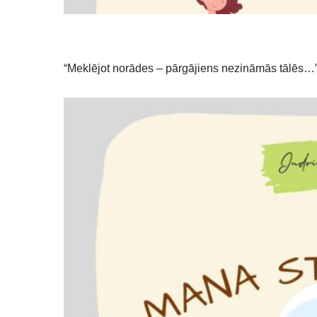
“Meklējot norādes – pārgājiens nezināmās tālēs…”.