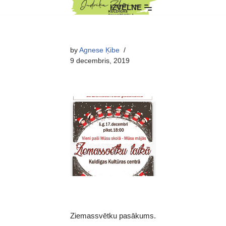
IZVĒLNE
Skip
to
by
Agnese Ķibe
content
9 decembris, 2019
Ziemassvētku pasākums.