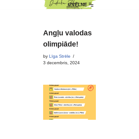
IZVĒLNE
Skip
to
content
Angļu valodas
olimpiāde!
by
Līga Strēle
3 decembris, 2024