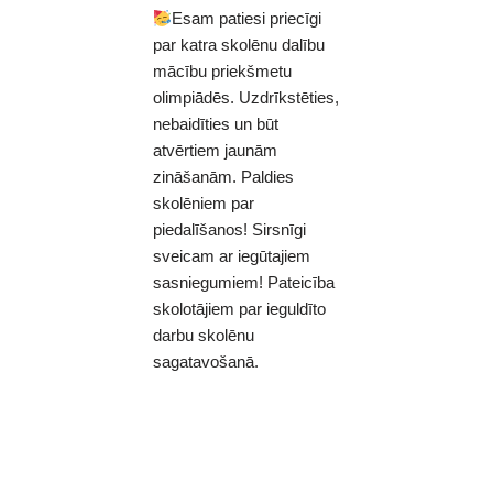
Esam patiesi priecīgi
par katra skolēnu dalību
mācību priekšmetu
olimpiādēs. Uzdrīkstēties,
nebaidīties un būt
atvērtiem jaunām
zināšanām. Paldies
skolēniem par
piedalīšanos! Sirsnīgi
sveicam ar iegūtajiem
sasniegumiem! Pateicība
skolotājiem par ieguldīto
darbu skolēnu
sagatavošanā.