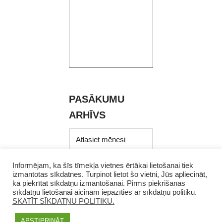
PASĀKUMU
ARHĪVS
Informējam, ka šīs tīmekļa vietnes ērtākai lietošanai tiek
izmantotas sīkdatnes. Turpinot lietot šo vietni, Jūs apliecināt,
ka piekrītat sīkdatņu izmantošanai. Pirms piekrišanas
sīkdatņu lietošanai aicinām iepazīties ar sīkdatņu politiku.
SKATĪT SĪKDATŅU POLITIKU.
APSTIPRINĀT