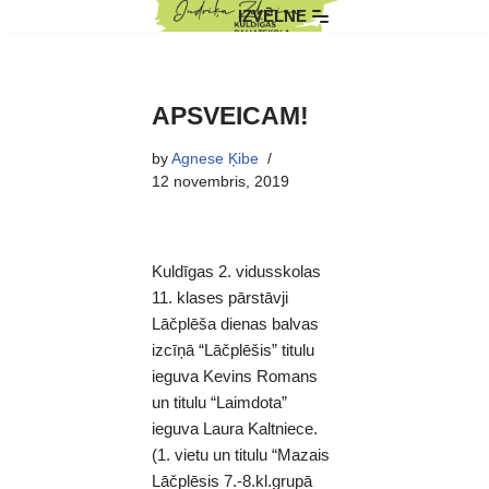
IZVĒLNE
Skip
to
content
APSVEICAM!
by
Agnese Ķibe
12 novembris, 2019
Kuldīgas 2. vidusskolas
11. klases pārstāvji
Lāčplēša dienas balvas
izcīņā “Lāčplēšis” titulu
ieguva Kevins Romans
un titulu “Laimdota”
ieguva Laura Kaltniece.
(1. vietu un titulu “Mazais
Lāčplēsis 7.-8.kl.grupā