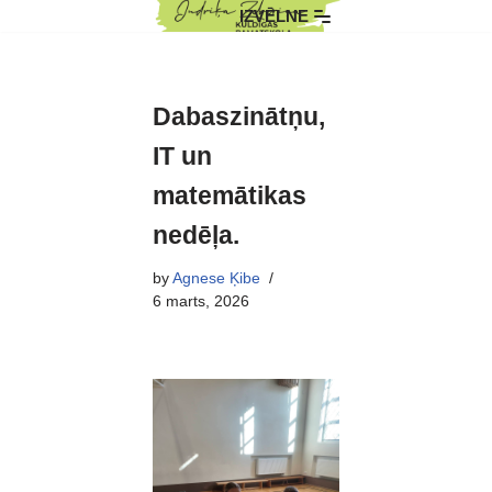
IZVĒLNE
Skip
to
content
Dabaszinātņu,
IT un
matemātikas
nedēļa.
by
Agnese Ķibe
6 marts, 2026