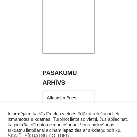
PASĀKUMU
ARHĪVS
Informējam, ka šīs tīmekļa vietnes ērtākai lietošanai tiek
izmantotas sīkdatnes. Turpinot lietot šo vietni, Jūs apliecināt,
ka piekrītat sīkdatņu izmantošanai. Pirms piekrišanas
sīkdatņu lietošanai aicinām iepazīties ar sīkdatņu politiku.
SKATĪT SĪKDATŅU POLITIKU.