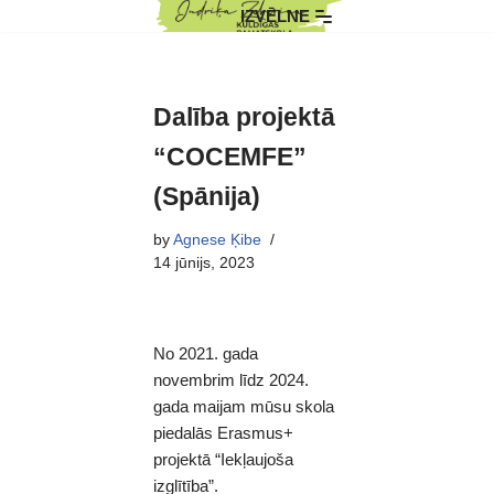
IZVĒLNE
Skip
to
content
Dalība projektā
“COCEMFE”
(Spānija)
by
Agnese Ķibe
14 jūnijs, 2023
No 2021. gada
novembrim līdz 2024.
gada maijam mūsu skola
piedalās Erasmus+
projektā “Iekļaujoša
izglītība”.