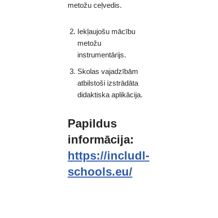
metožu ceļvedis.
Iekļaujošu mācību
metožu
instrumentārijs.
Skolas vajadzībām
atbilstoši izstrādāta
didaktiska aplikācija.
Papildus
informācija:
https://includl-
schools.eu/