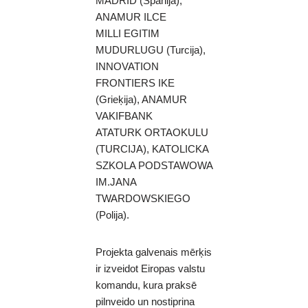
MADRID (Spānija),
ANAMUR ILCE
MILLI EGITIM
MUDURLUGU (Turcija),
INNOVATION
FRONTIERS IKE
(Grieķija), ANAMUR
VAKIFBANK
ATATURK ORTAOKULU
(TURCIJA), KATOLICKA
SZKOLA PODSTAWOWA
IM.JANA
TWARDOWSKIEGO
(Polija).
Projekta galvenais mērķis
ir izveidot Eiropas valstu
komandu, kura praksē
pilnveido un nostiprina