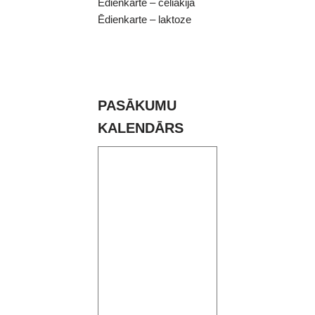
Ēdienkarte – celiakija
Ēdienkarte – laktoze
PASĀKUMU
KALENDĀRS