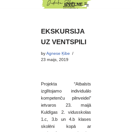
IZVĒLNE
Skip
to
content
EKSKURSIJA
UZ VENTSPILI
by
Agnese Ķibe
23 maijs, 2019
Projekta “Atbalsts
izglītojamo individuālo
kompetenču pilnveidei”
ietvaros 23. maijā
Kuldīgas 2. vidusskolas
1.c, 3.b un 4.b klases
skolēni kopā ar