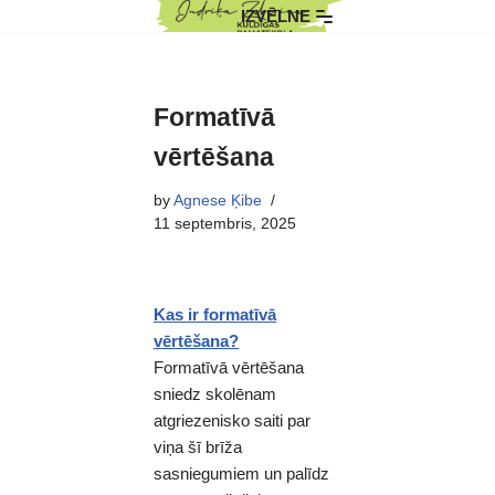
IZVĒLNE
Skip
to
content
Formatīvā
vērtēšana
by
Agnese Ķibe
11 septembris, 2025
Kas ir formatīvā
vērtēšana?
Formatīvā vērtēšana
sniedz skolēnam
atgriezenisko saiti par
viņa šī brīža
sasniegumiem un palīdz