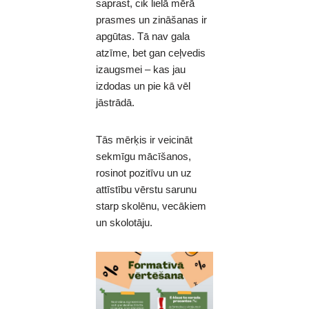
saprast, cik lielā mērā
prasmes un zināšanas ir
apgūtas. Tā nav gala
atzīme, bet gan ceļvedis
izaugsmei – kas jau
izdodas un pie kā vēl
jāstrādā.
Tās mērķis ir veicināt
sekmīgu mācīšanos,
rosinot pozitīvu un uz
attīstību vērstu sarunu
starp skolēnu, vecākiem
un skolotāju.