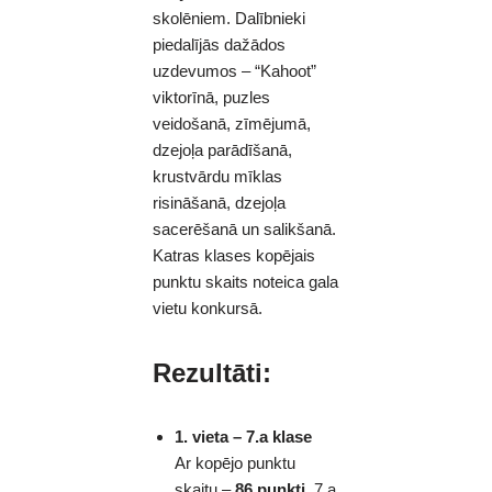
skolēniem. Dalībnieki
piedalījās dažādos
uzdevumos – “Kahoot”
viktorīnā, puzles
veidošanā, zīmējumā,
dzejoļa parādīšanā,
krustvārdu mīklas
risināšanā, dzejoļa
sacerēšanā un salikšanā.
Katras klases kopējais
punktu skaits noteica gala
vietu konkursā.
Rezultāti:
1. vieta – 7.a klase
Ar kopējo punktu
skaitu –
86 punkti
, 7.a