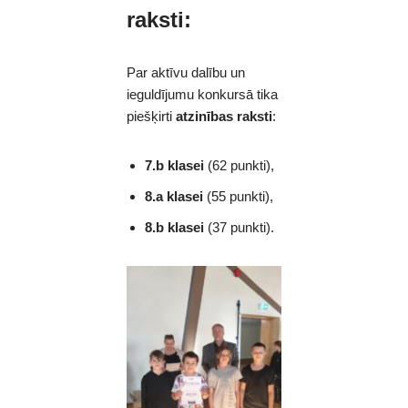
raksti:
Par aktīvu dalību un
ieguldījumu konkursā tika
piešķirti
atzinības raksti
:
7.b klasei
(62 punkti),
8.a klasei
(55 punkti),
8.b klasei
(37 punkti).