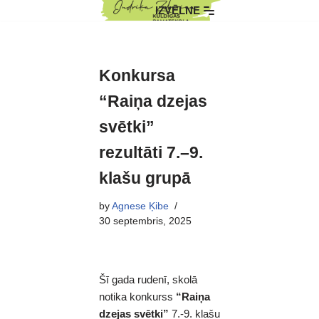
IZVĒLNE
Skip
to
content
Konkursa
“Raiņa dzejas
svētki”
rezultāti 7.–9.
klašu grupā
by
Agnese Ķibe
30 septembris, 2025
Šī gada rudenī, skolā
notika konkurss
“Raiņa
dzejas svētki”
7.-9. klašu