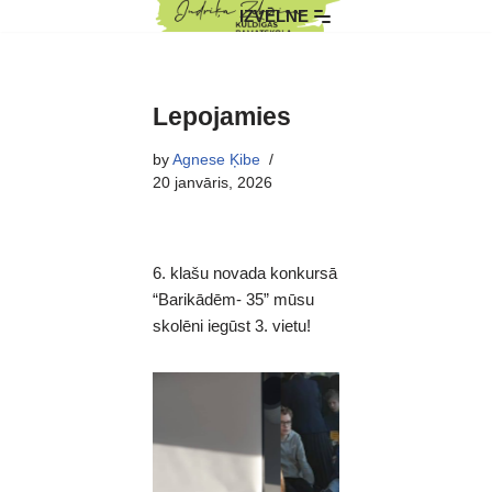
IZVĒLNE
Skip
to
content
Lepojamies
by
Agnese Ķibe
20 janvāris, 2026
6. klašu novada konkursā
“Barikādēm- 35” mūsu
skolēni iegūst 3. vietu!