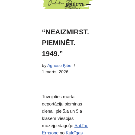
IZVĒLNE
Skip
to
content
“NEAIZMIRST.
PIEMINĒT.
1949.”
by
Agnese Ķibe
1 marts, 2026
Tuvojoties marta
deportāciju piemiņas
dienai, pie 5.a un 9.a
klasēm viesojās
muzejpedagoģe
Sabīne
Ernsone
no
Kuldīgas