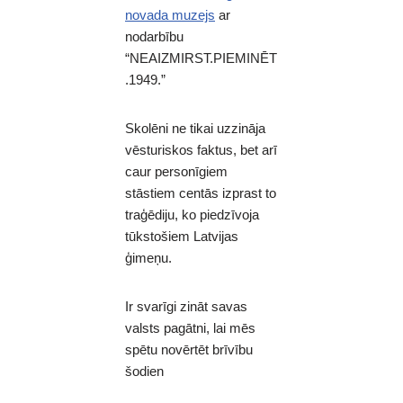
novada muzejs
ar
nodarbību
“NEAIZMIRST.PIEMINĒT
.1949.”
Skolēni ne tikai uzzināja
vēsturiskos faktus, bet arī
caur personīgiem
stāstiem centās izprast to
traģēdiju, ko piedzīvoja
tūkstošiem Latvijas
ģimeņu.
Ir svarīgi zināt savas
valsts pagātni, lai mēs
spētu novērtēt brīvību
šodien