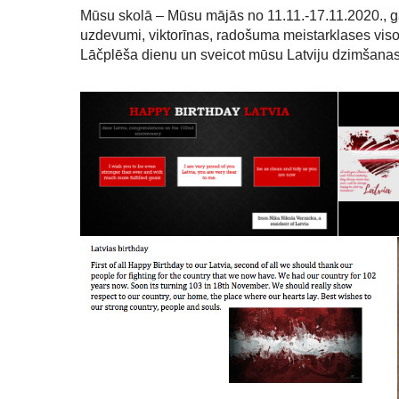
Mūsu skolā – Mūsu mājās no 11.11.-17.11.2020., gan
uzdevumi, viktorīnas, radošuma meistarklases viso
Lāčplēša dienu un sveicot mūsu Latviju dzimšanas