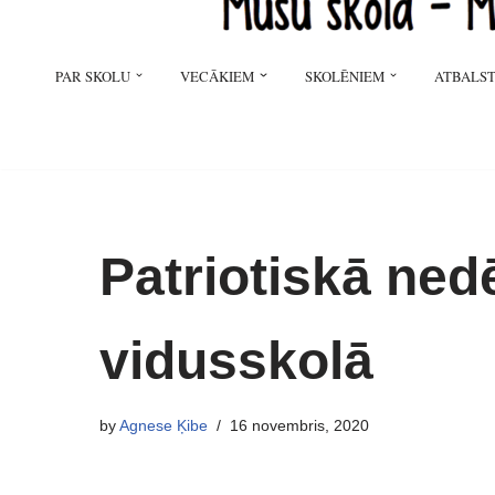
PAR SKOLU
VECĀKIEM
SKOLĒNIEM
ATBALST
Patriotiskā ned
vidusskolā
by
Agnese Ķibe
16 novembris, 2020