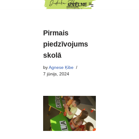
IZVĒLNE
Skip
to
content
Pirmais
piedzīvojums
skolā
by
Agnese Ķibe
7 jūnijs, 2024