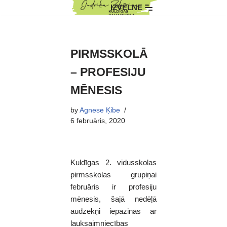
IZVĒLNE
Skip
to
content
PIRMSSKOLĀ
– PROFESIJU
MĒNESIS
by
Agnese Ķibe
6 februāris, 2020
Kuldīgas 2. vidusskolas
pirmsskolas grupiņai
februāris ir profesiju
mēnesis, šajā nedēļā
audzēkņi iepazinās ar
lauksaimniecības