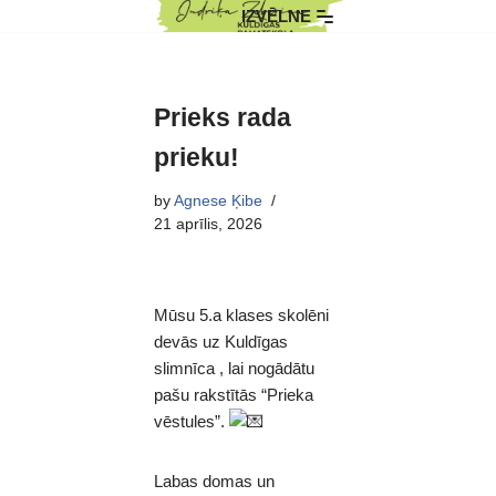
IZVĒLNE
Skip
to
content
Prieks rada
prieku!
by
Agnese Ķibe
21 aprīlis, 2026
Mūsu 5.a klases skolēni
devās uz Kuldīgas
slimnīca , lai nogādātu
pašu rakstītās “Prieka
vēstules”.
Labas domas un