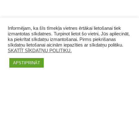
Informējam, ka šīs tīmekļa vietnes ērtākai lietošanai tiek
izmantotas sīkdatnes. Turpinot lietot šo vietni, Jūs apliecināt,
ka piekrītat sīkdatņu izmantošanai. Pirms piekrišanas
sīkdatņu lietošanai aicinām iepazīties ar sīkdatņu politiku.
SKATĪT SĪKDATŅU POLITIKU.
APSTIPRINĀT