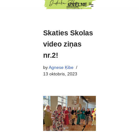
IZVĒLNE
Skip
to
content
Skaties Skolas
video ziņas
nr.2!
by
Agnese Ķibe
13 oktobris, 2023