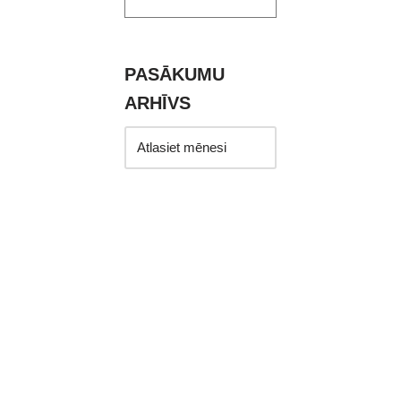
PASĀKUMU
ARHĪVS