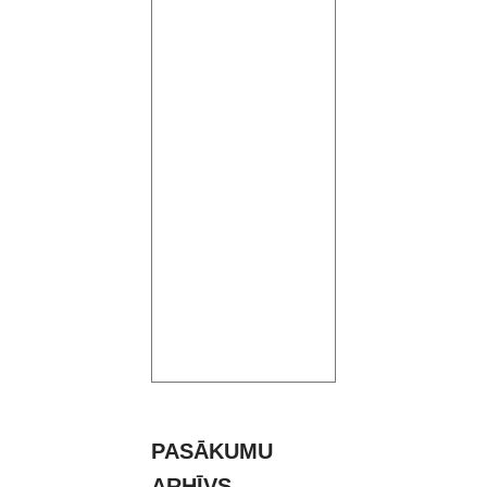
PASĀKUMU
ARHĪVS