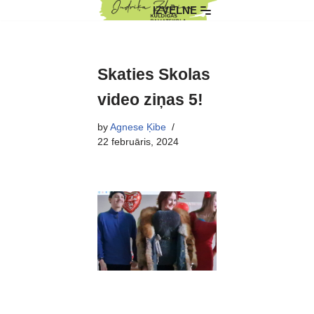
IZVĒLNE
Skip
to
content
Skaties Skolas
video ziņas 5!
by
Agnese Ķibe
22 februāris, 2024