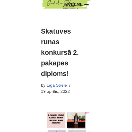
IZVĒLNE
Skip
to
content
Skatuves
runas
konkursā 2.
pakāpes
diploms!
by
Līga Strēle
19 aprīlis, 2022