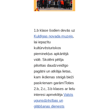
1.b klase šodien devās uz
Kuldīgas novada muzejs
,
lai iepazītu
kultūrvēsturiskos
pieminekļus apkārtējā
vidē. Skolēni pētīja
pilsētas daudzveidīgo
pagātni un atklāja lietas,
kam ikdienas steigā bieži
paskrienam garām!Toties
2.b, 2.c, 3.b klases ar lielu
interesi apmeklēja
Valsts
ugunsdzēsības un
glābšanas dienests