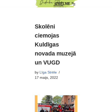
IZVĒLNE
Skip
to
content
Skolēni
ciemojas
Kuldīgas
novada muzejā
un VUGD
by
Līga Strēle
17 maijs, 2022