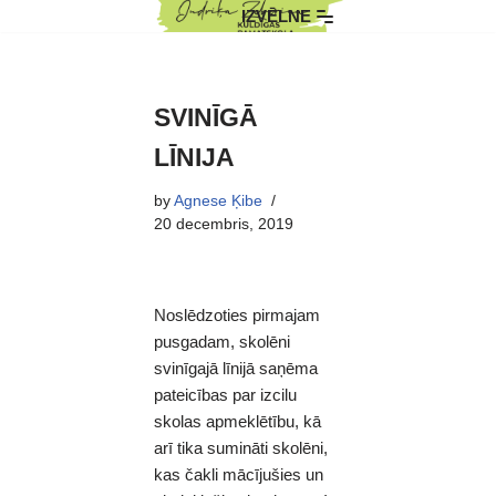
IZVĒLNE
Skip
to
content
SVINĪGĀ
LĪNIJA
by
Agnese Ķibe
20 decembris, 2019
Noslēdzoties pirmajam
pusgadam, skolēni
svinīgajā līnijā saņēma
pateicības par izcilu
skolas apmeklētību, kā
arī tika sumināti skolēni,
kas čakli mācījušies un