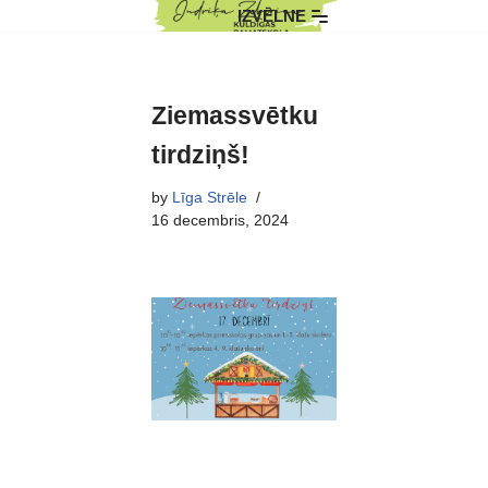
IZVĒLNE
Skip
to
content
Ziemassvētku
tirdziņš!
by
Līga Strēle
16 decembris, 2024